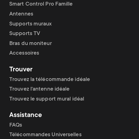
p
Smart Control Pro Famille
t
Antennes
o
s
Supports muraux
r
Supports TV
m
Bras du moniteur
t
e
Accessoires
m
n
Trouver
e
Trouvez la télécommande idéale
u
Trouvez l'antenne idéale
n
Trouvez le support mural idéal
u
Assistance
FAQs
Télécommandes Universelles