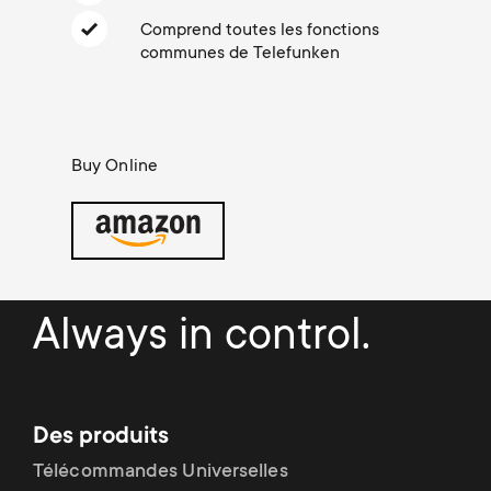
Gestion des câbles
n
o
Comprend toutes les fonctions
a
communes de Telefunken
n
r
d
y
Buy Online
a
p
r
r
y
o
Always in control.
s
d
u
u
Des produits
p
c
Télécommandes Universelles