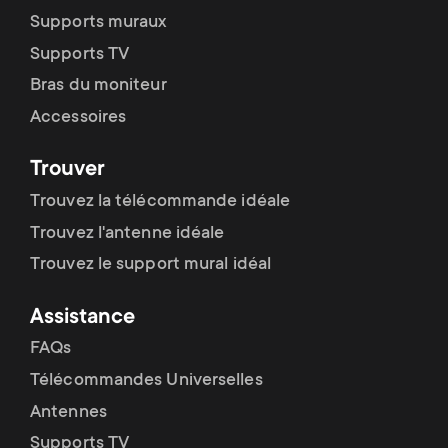
p
Supports muraux
t
o
Supports TV
s
Bras du moniteur
r
Accessoires
m
t
Trouver
e
m
Trouvez la télécommande idéale
n
Trouvez l'antenne idéale
e
Trouvez le support mural idéal
u
n
Assistance
u
FAQs
Télécommandes Universelles
Antennes
Supports TV