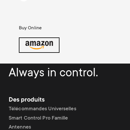
Gestion des câbles
n
o
a
n
r
Buy Online
d
y
a
p
r
r
Always in control.
y
o
s
d
Des produits
u
u
Télécommandes Universelles
p
Smart Control Pro Famille
c
Antennes