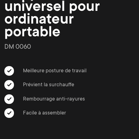
o
o
universel pour
Câbles
ordinateur
n
n
Supports pour barre de son
portable
d
Gestion des câbles
d
DM 0060
a
a
r
r
Meilleure posture de travail
Prévient la surchauffe
y
y
Rembourrage anti-rayures
p
s
Facile à assembler
r
u