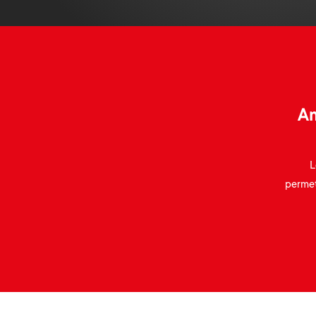
Am
L
permet
Image