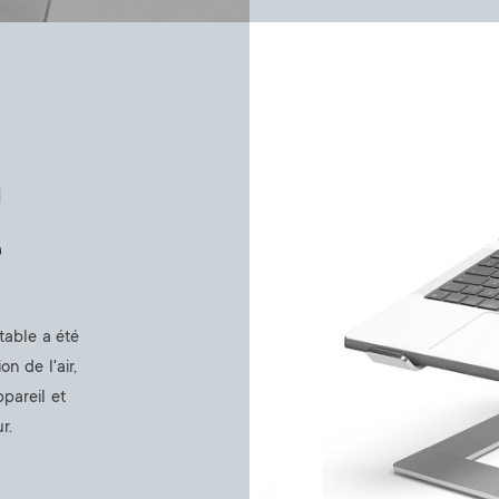
Image
a
e
table a été
n de l'air,
pareil et
r.