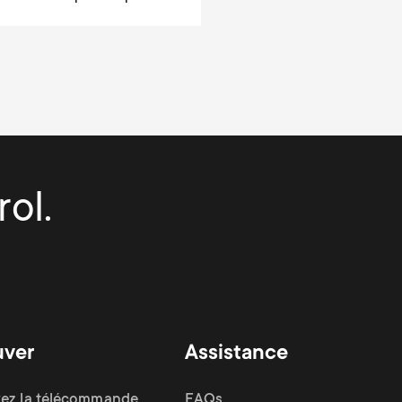
ol.
uver
Assistance
ez la télécommande
FAQs