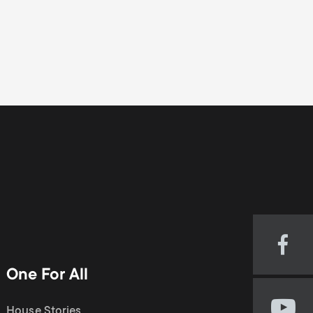
Visi
our
One For All
Fac
pag
House Stories