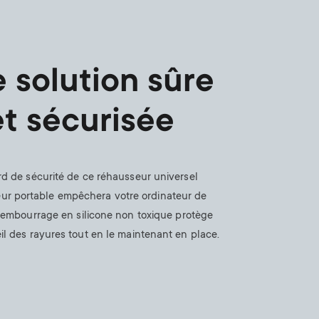
n
u
u
 solution sûre
et sécurisée
rd de sécurité de ce réhausseur universel
eur portable empêchera votre ordinateur de
 rembourrage en silicone non toxique protège
il des rayures tout en le maintenant en place.