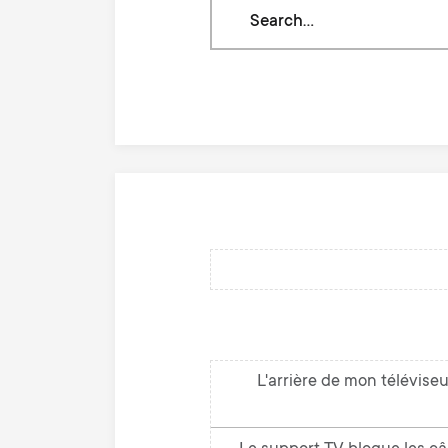
Search
through
our
knowledge
base
L'arrière de mon télévise