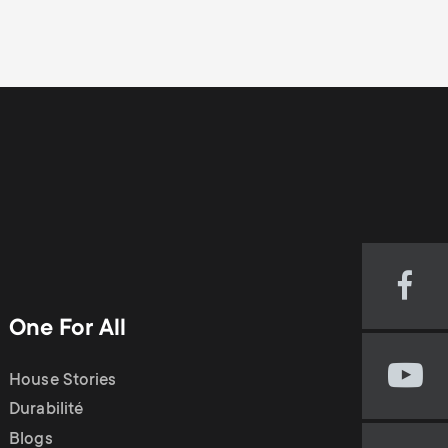
Visi
our
One For All
Fac
pag
House Stories
Visi
(op
our
Durabilité
in
You
new
Blogs