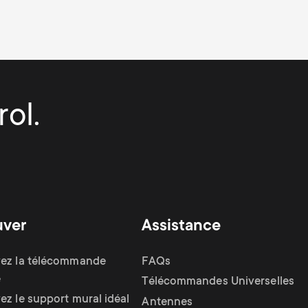
ol.
uver
Assistance
ez la télécommande
FAQs
e
Télécommandes Universelles
ez le support mural idéal
Antennes