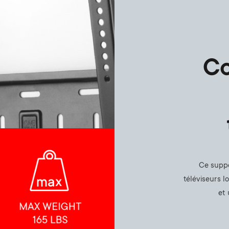
Co
Ce suppo
téléviseurs l
et