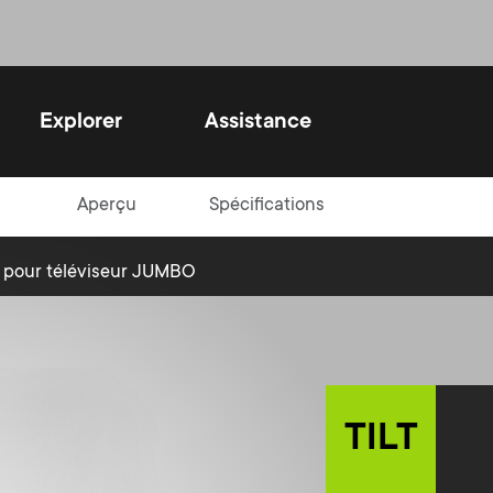
Explorer
Assistance
Aperçu
Spécifications
er un avenir
e pour téléviseur JUMBO
able
ne For All, pour des raisons
giques nous réévalions
nuellement nos procédés
améliorer notre manière de
TILT
afin d'aider à protéger
ironnement dans lequel nous