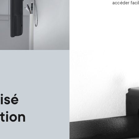
accéder faci
Image
isé
ation