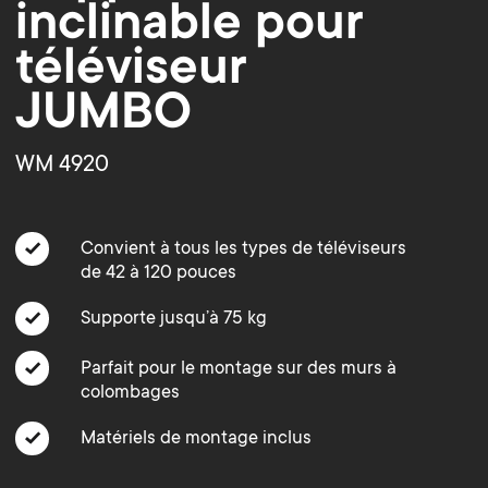
o
o
inclinable pour
téléviseur
n
n
JUMBO
d
d
WM 4920
a
a
r
r
Convient à tous les types de téléviseurs
de 42 à 120 pouces
y
y
Supporte jusqu’à 75 kg
p
Parfait pour le montage sur des murs à
s
colombages
r
u
Matériels de montage inclus