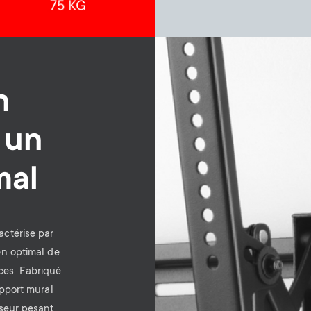
Image
n
 un
mal
ctérise par
en optimal de
nces. Fabriqué
upport mural
iseur pesant