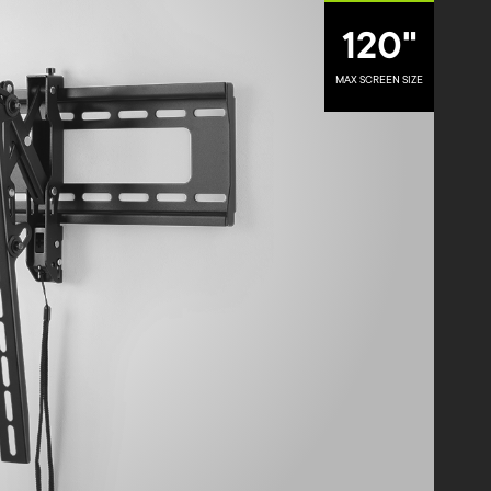
.
120"
MAX SCREEN SIZE