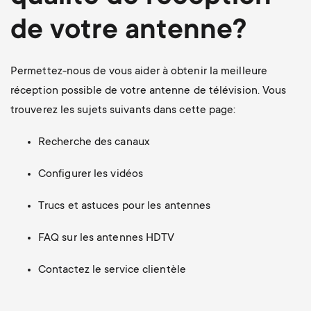
a
n
o
de votre antenne?
r
n
y
Permettez-nous de vous aider à obtenir la meilleure
d
réception possible de votre antenne de télévision. Vous
p
a
trouverez les sujets suivants dans cette page:
r
r
Recherche des canaux
o
Configurer les vidéos
y
d
Trucs et astuces pour les antennes
s
u
FAQ sur les antennes HDTV
u
c
Contactez le service clientèle
p
t