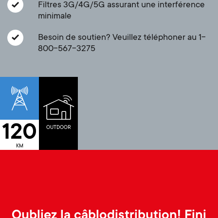
p
Filtres 3G/4G/5G assurant une interférence
s
minimale
o
Besoin de soutien? Veuillez téléphoner au 1-
m
r
800-567-3275
e
t
n
m
u
e
120
OUTDOOR
n
KM
u
Oubliez la câblodistribution! Fini