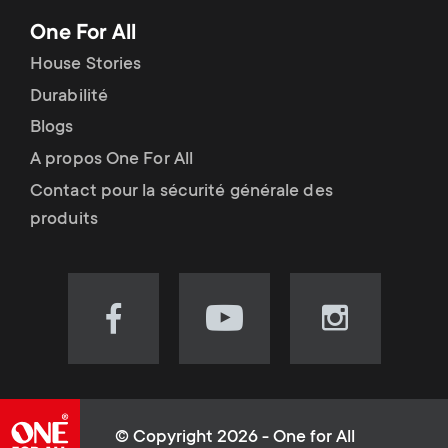
One For All
House Stories
Durabilité
Blogs
A propos One For All
Contact pour la sécurité générale des
produits
Visit
Visit
Visit
our
our
our
Facebook
YouTube
Instagram
page
channel
page
(opens
(opens
(opens
© Copyright 2026 - One for All