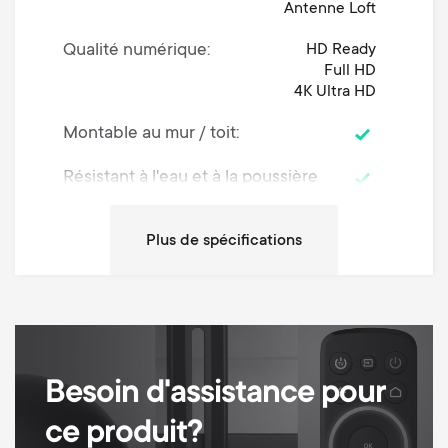
Antenne Loft
Qualité numérique
HD Ready
Full HD
4K Ultra HD
Montable au mur / toit
Résistant à l'eau et à la poussière
IP55
Câble coaxial (en mètres / feet)
9 / 30
Dimensions (LxWxH / cm)
20x6.3x32.2
Dimensions (LxWxH / inches)
7.8x2.4x12.6
Distance aux émetteurs CA
0-120
Besoin d'assistance pour
km
(km)
ce produit?