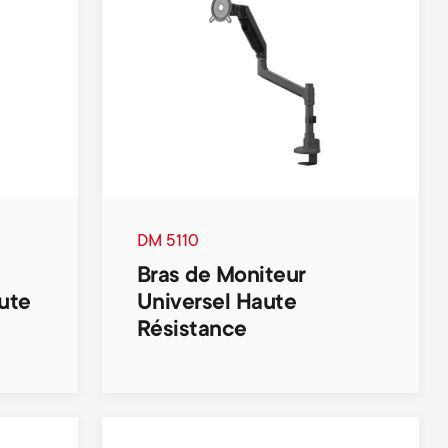
u
o
c
r
t
t
s
m
DM 5110
m
e
Bras de Moniteur
ute
Universel Haute
e
n
Résistance
n
u
u