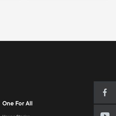
Visi
our
One For All
Fac
pag