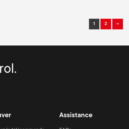
››
1
2
Current
Page
Next
page
page
ol.
uver
Assistance