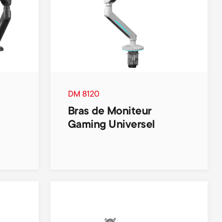
d
d
a
a
r
r
DM 8120
y
y
Bras de Moniteur
Gaming Universel
p
s
r
u
o
p
d
p