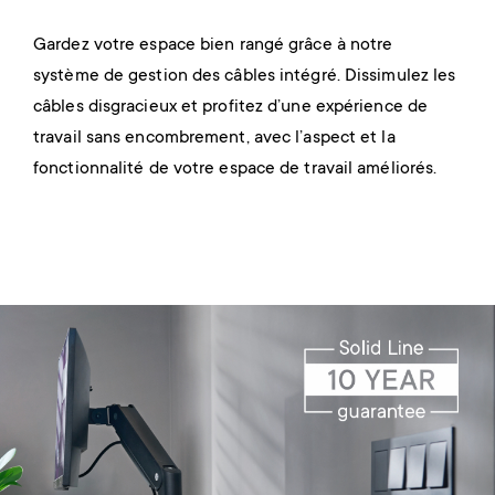
Gardez votre espace bien rangé grâce à notre
Mon
système de gestion des câbles intégré. Dissimulez les
inst
ar
câbles disgracieux et profitez d’une expérience de
mont
tant
travail sans encombrement, avec l’aspect et la
d’in
fonctionnalité de votre espace de travail améliorés.
d’êt
 un
les
Image