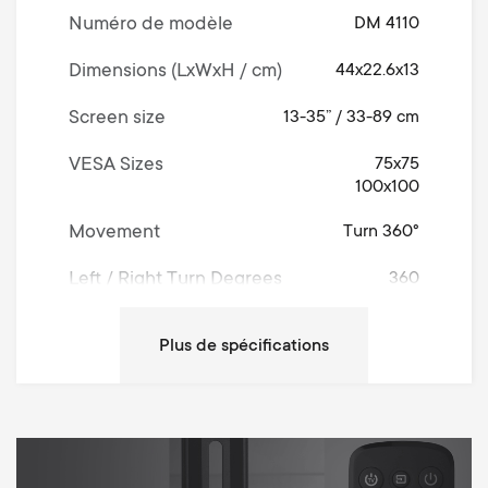
Numéro de modèle
DM 4110
Dimensions (LxWxH / cm)
44x22.6x13
Screen size
13-35” / 33-89 cm
VESA Sizes
75x75
100x100
Movement
Turn 360°
Left / Right Turn Degrees
360
Up / Down Tilt Degrees
70
Max weight
10 kg
Min Wall distance
67 mm
Max Wall distance
577 mm