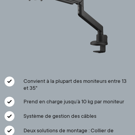
a
n
o
r
n
y
d
p
a
r
r
o
y
Convient à la plupart des moniteurs entre 13
d
et 35"
s
u
Prend en charge jusqu’à 10 kg par moniteur
u
c
Système de gestion des câbles
p
t
Deux solutions de montage : Collier de