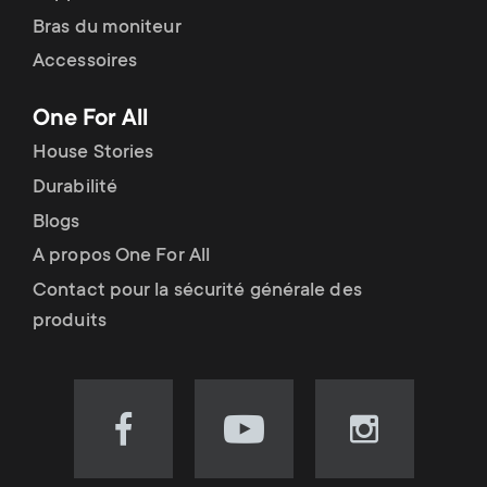
Bras du moniteur
Accessoires
One For All
House Stories
Durabilité
Blogs
A propos One For All
Contact pour la sécurité générale des
produits
Visit
Visit
Visit
our
our
our