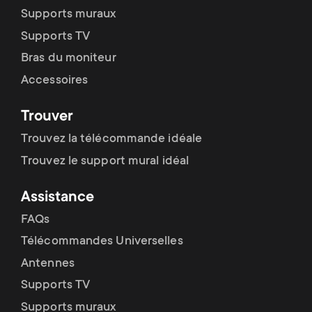
Height adjustable
Supports muraux
Levelling after installation system
Supports TV
Bras du moniteur
Easy mounting
Accessoires
Cable Management
Trouver
Top mount base
Trouvez la télécommande idéale
Portrait/landscape rotation
Trouvez le support mural idéal
Supports One For All laptop/tablet
Assistance
holders
FAQs
Mounting Materials Included
Télécommandes Universelles
Antennes
10 year guarantee
Supports TV
Supports muraux