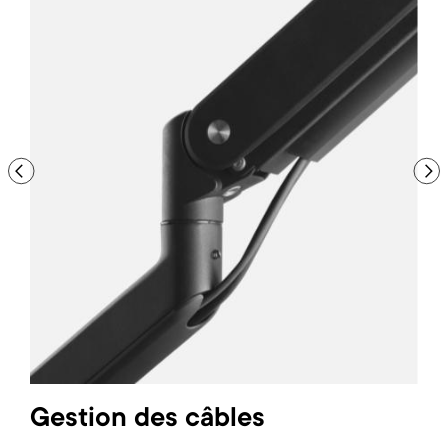
Previous
Nex
ue
Gestion des câbles
In