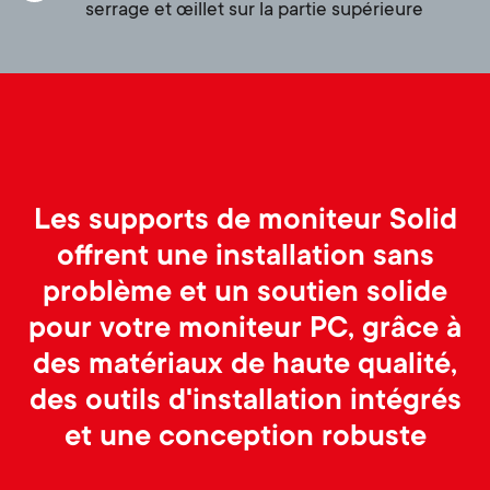
p
serrage et œillet sur la partie supérieure
s
o
m
r
e
t
n
m
Les supports de moniteur Solid
u
offrent une installation sans
e
problème et un soutien solide
n
pour votre moniteur PC, grâce à
des matériaux de haute qualité,
u
des outils d'installation intégrés
et une conception robuste