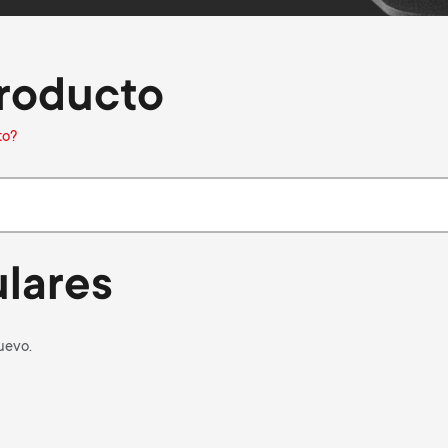
roducto
to?
lares
uevo.