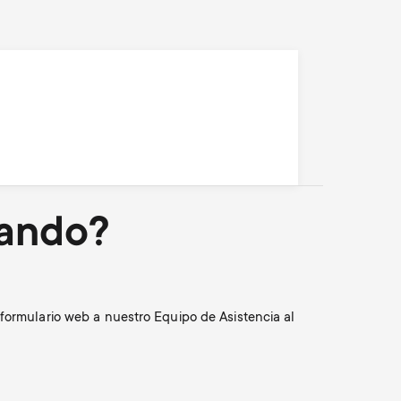
o
p
d
p
u
o
c
r
t
t
cando?
s
m
m
e
formulario web a nuestro Equipo de Asistencia al
e
n