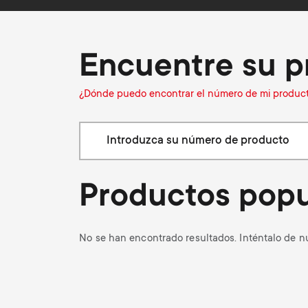
i
Soportes de pared
Soportes de Pared
g
Encuentre su p
a
¿Dónde puedo encontrar el número de mi produc
t
i
Productos popu
o
No se han encontrado resultados. Inténtalo de n
n