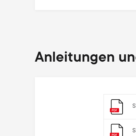
Anleitungen u
S
S