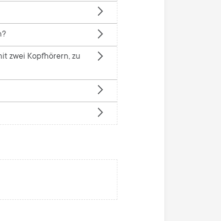
n
u
u
n?
it zwei Kopfhörern, zu