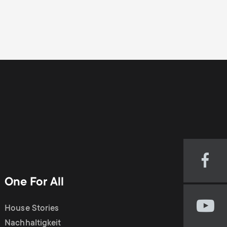
Visi
our
One For All
Fac
pag
House Stories
Visi
(op
our
Nachhaltigkeit
in