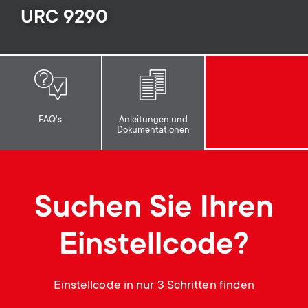
p
URC 9290
t
o
s
r
m
t
e
FAQ's
Anleitungen und
Dokumentationen
m
n
e
u
Suchen Sie Ihren
n
Einstellcode?
u
Einstellcode in nur 3 Schritten finden