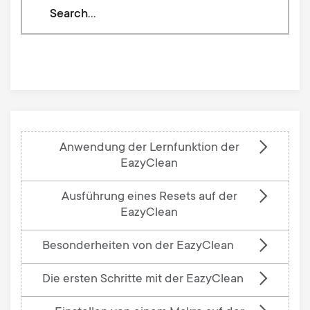
Search
through
our
knowledge
base
Anwendung der Lernfunktion der
EazyClean
Ausführung eines Resets auf der
EazyClean
Besonderheiten von der EazyClean
Die ersten Schritte mit der EazyClean