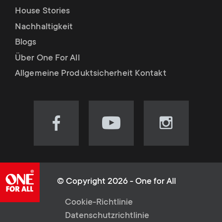
House Stories
Nachhaltigkeit
Blogs
Über One For All
Allgemeine Produktsicherheit Kontakt
Visit
Visit
Visit
our
our
our
Facebook
YouTube
Instagram
page
channel
page
(opens
(opens
(opens
© Copyright 2026 - One for All
in
in
in
L
Cookie-Richtlinie
new
new
new
Datenschutzrichtlinie
tab)
tab)
tab)