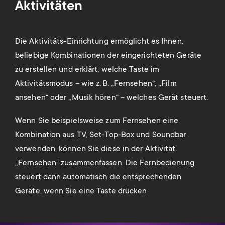
Aktivitäten
M
Die Aktivitäts-Einrichtung ermöglicht es Ihnen,
Ein 
beliebige Kombinationen der eingerichteten Geräte
ein
ein.
zu erstellen und erklärt, welche Taste im
beis
Aktivitätsmodus – wie z. B. „Fernsehen“, „Film
Ihre
rt –
ansehen“ oder „Musik hören“ – welches Gerät steuert.
HDM
.
ein
Wenn Sie beispielsweise zum Fernsehen eine
Akti
Kombination aus TV, Set-Top-Box und Soundbar
Gerä
verwenden, können Sie diese in der Aktivität
Akti
„Fernsehen“ zusammenfassen. Die Fernbedienung
steuert dann automatisch die entsprechenden
Geräte, wenn Sie eine Taste drücken.