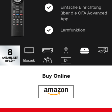
Kabelmanagement
n
o
Einfache Einrichtung
a
über die OFA Advanced
n
App
r
d
Lernfunktion
y
a
p
8
r
r
ANZAHL DER
GERÄTE
y
o
s
Buy Online
d
u
u
p
c