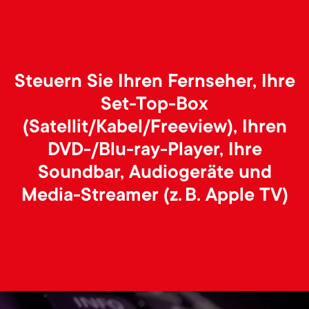
p
t
o
s
r
Steuern Sie Ihren Fernseher, Ihre
m
t
Set-Top-Box
e
(Satellit/Kabel/Freeview), Ihren
m
DVD-/Blu-ray-Player, Ihre
n
e
Soundbar, Audiogeräte und
u
Media-Streamer (z. B. Apple TV)
n
u
Image