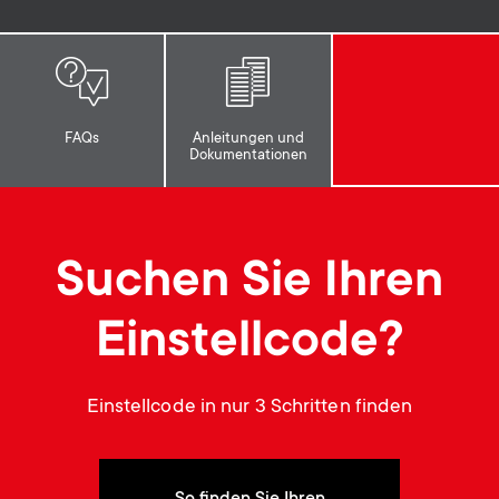
p
t
o
s
r
m
FAQs
Anleitungen und
Dokumentationen
t
e
m
n
Suchen Sie Ihren
e
u
Einstellcode?
n
u
Einstellcode in nur 3 Schritten finden
So finden Sie Ihren