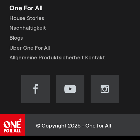
One For All
House Stories
Nachhaltigkeit
Blogs
Über One For All
Allgemeine Produktsicherheit Kontakt
Visit
Visit
Visit
our
our
our
Facebook
YouTube
Instagram
page
channel
page
(opens
(opens
(opens
© Copyright 2026 - One for All
in
in
in
Cookie-Richtlinie