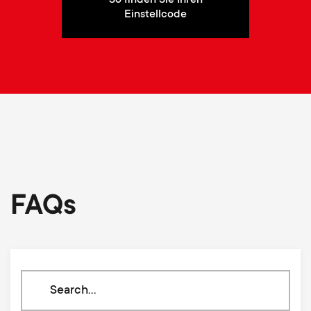
Einstellcode
FAQs
Search
through
our