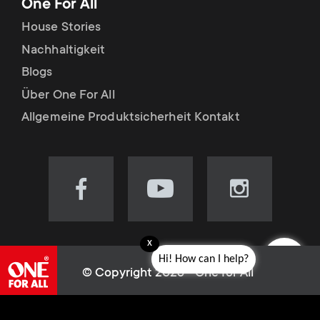
One For All
House Stories
Nachhaltigkeit
Blogs
Über One For All
Allgemeine Produktsicherheit Kontakt
Visit
Visit
Visit
our
our
our
Facebook
YouTube
Instagram
x
page
channel
page
Hi! How can I help?
(opens
(opens
(opens
© Copyright 2026 - One for All
in
in
in
L
Cookie-Richtlinie
new
new
new