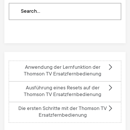
Search
through
our
knowledge
base
Anwendung der Lernfunktion der
Thomson TV Ersatzfernbedienung
Ausführung eines Resets auf der
Thomson TV Ersatzfernbedienung
Die ersten Schritte mit der Thomson TV
Ersatzfernbedienung