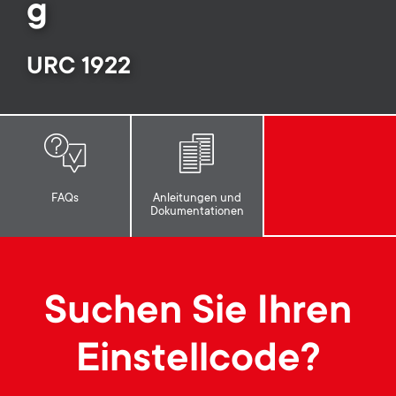
p
g
t
o
URC 1922
s
r
m
t
e
m
n
FAQs
Anleitungen und
Dokumentationen
e
u
n
Suchen Sie Ihren
u
Einstellcode?