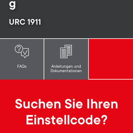
p
g
t
o
URC 1911
s
r
m
t
e
m
n
FAQs
Anleitungen und
Dokumentationen
e
u
n
Suchen Sie Ihren
u
Einstellcode?