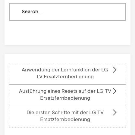
Search
through
our
knowledge
base
Anwendung der Lernfunktion der LG
TV Ersatzfernbedienung
Ausführung eines Resets auf der LG TV
Ersatzfernbedienung
Die ersten Schritte mit der LG TV
Ersatzfernbedienung