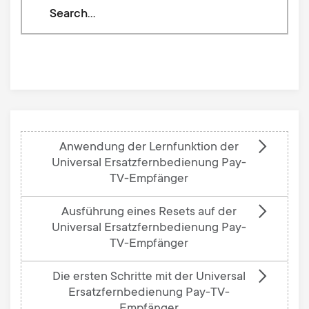
Search
through
our
knowledge
base
Anwendung der Lernfunktion der
Universal Ersatzfernbedienung Pay-
TV-Empfänger
Ausführung eines Resets auf der
Universal Ersatzfernbedienung Pay-
TV-Empfänger
Die ersten Schritte mit der Universal
Ersatzfernbedienung Pay-TV-
Empfänger