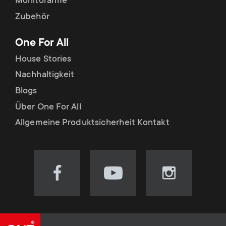
Monitorarme
Zubehör
One For All
House Stories
Nachhaltigkeit
Blogs
Über One For All
Allgemeine Produktsicherheit Kontakt
Visit
Visit
Visit
our
our
our
Facebook
YouTube
Instagram
page
channel
page