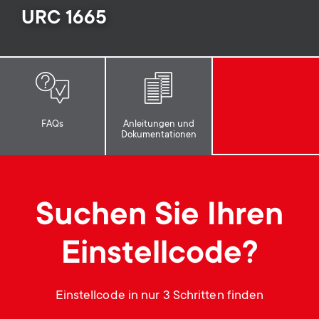
p
URC 1665
t
o
s
r
m
t
e
FAQs
Anleitungen und
Dokumentationen
m
n
e
u
Suchen Sie Ihren
n
Einstellcode?
u
Einstellcode in nur 3 Schritten finden