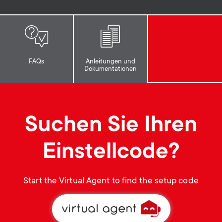
p
t
o
s
r
m
FAQs
Anleitungen und
Dokumentationen
t
e
m
n
Suchen Sie Ihren
e
u
Einstellcode?
n
u
Start the Virtual Agent to find the setup code