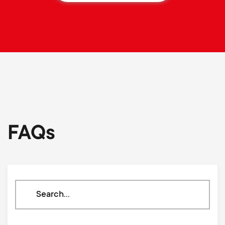
FAQs
Search
through
our
knowledge