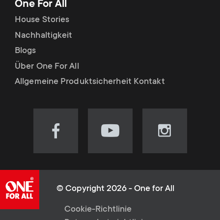
One For All
House Stories
Nachhaltigkeit
Blogs
Über One For All
Allgemeine Produktsicherheit Kontakt
Visit
Visit
Visit
our
our
our
Facebook
YouTube
Instagram
page
channel
page
(opens
(opens
(opens
© Copyright 2026 - One for All
in
in
in
L
Cookie-Richtlinie
new
new
new