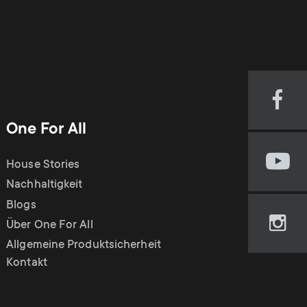
Visi
our
One For All
Fac
pag
House Stories
Visi
(op
our
Nachhaltigkeit
in
You
new
Blogs
cha
tab)
Über One For All
Visi
(op
our
Allgemeine Produktsicherheit
in
Ins
Kontakt
new
pag
tab)
(op