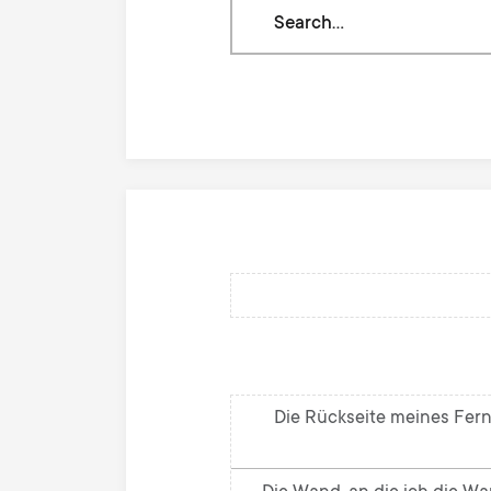
Search
through
our
knowledge
base
Die Rückseite meines Fern