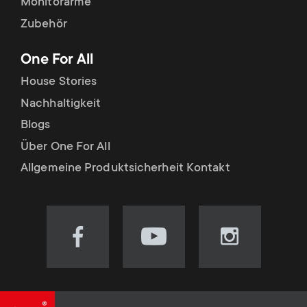
Monitorarme
Zubehör
One For All
House Stories
Nachhaltigkeit
Blogs
Über One For All
Allgemeine Produktsicherheit Kontakt
Visit
Visit
Visit
our
our
our
Facebook
YouTube
Instagram
page
channel
page