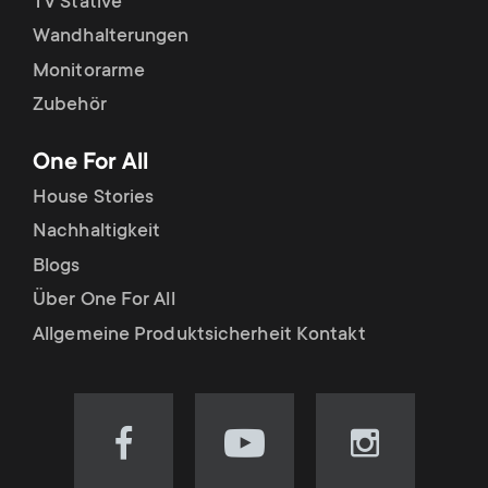
TV Stative
Wandhalterungen
Monitorarme
Zubehör
One For All
House Stories
Nachhaltigkeit
Blogs
Über One For All
Allgemeine Produktsicherheit Kontakt
Visit
Visit
Visit
our
our
our