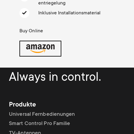
Kabelmanagement
n
o
entriegelung
a
Inklusive Installationsmaterial
n
r
Buy Online
d
y
a
p
r
r
Always in control.
y
o
s
d
Produkte
u
u
Universal Fernbedienungen
p
Smart Control Pro Familie
c
TV-Antennen