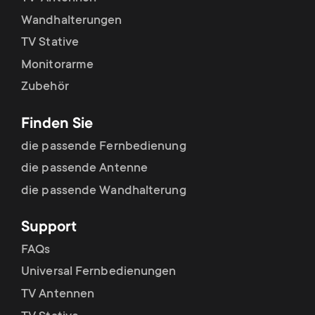
p
t
Wandhalterungen
o
TV Stative
s
Monitorarme
r
m
Zubehör
t
e
Finden Sie
m
die passende Fernbedienung
n
die passende Antenne
e
u
die passende Wandhalterung
n
Support
u
FAQs
Universal Fernbedienungen
TV Antennen