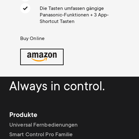
Kabelmanagement
n
o
Die Tasten umfassen gängige
a
Panasonic-Funktionen + 3 App-
n
Shortcut Tasten
r
d
Buy Online
y
a
p
r
r
y
Always in control.
o
s
d
u
Produkte
u
p
Universal Fernbedienungen
c
Smart Control Pro Familie