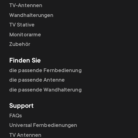
p
TV-Antennen
t
o
Wandhalterungen
s
TV Stative
r
Monitorarme
m
Zubehör
t
e
Finden Sie
m
n
die passende Fernbedienung
e
die passende Antenne
u
die passende Wandhalterung
n
Support
u
FAQs
Universal Fernbedienungen
TV Antennen