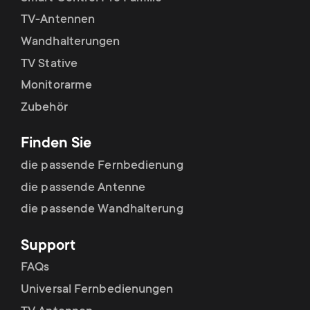
p
t
TV-Antennen
o
Wandhalterungen
s
TV Stative
r
m
Monitorarme
t
Zubehör
e
m
Finden Sie
n
die passende Fernbedienung
e
u
die passende Antenne
n
die passende Wandhalterung
u
Support
FAQs
Universal Fernbedienungen