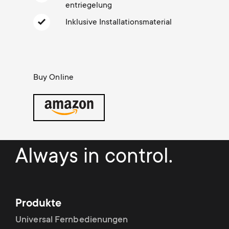
Kabelmanagement
n
o
entriegelung
a
Inklusive Installationsmaterial
n
r
d
y
Buy Online
a
p
r
r
y
o
Always in control.
s
d
u
u
Produkte
p
c
Universal Fernbedienungen