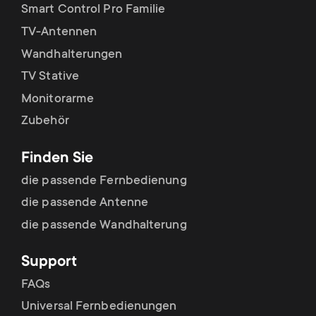
p
Smart Control Pro Familie
t
TV-Antennen
o
s
Wandhalterungen
r
TV Stative
m
Monitorarme
t
e
Zubehör
m
n
Finden Sie
e
die passende Fernbedienung
u
die passende Antenne
n
die passende Wandhalterung
u
Support
FAQs
Universal Fernbedienungen