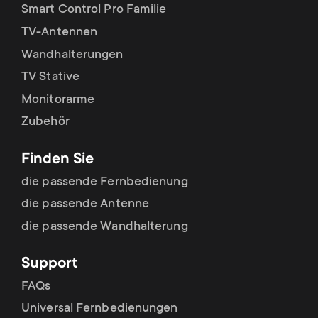
p
Smart Control Pro Familie
t
TV-Antennen
o
s
Wandhalterungen
r
TV Stative
m
Monitorarme
t
e
Zubehör
m
n
Finden Sie
e
die passende Fernbedienung
u
die passende Antenne
n
die passende Wandhalterung
u
Support
FAQs
Universal Fernbedienungen