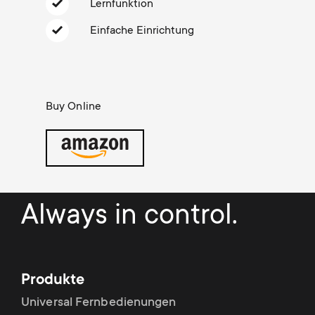
Kabelmanagement
n
Lernfunktion
o
a
Einfache Einrichtung
n
r
d
y
Buy Online
a
p
r
r
y
o
Always in control.
s
d
u
u
Produkte
p
c
Universal Fernbedienungen