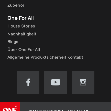
Zubehör
One For All
House Stories
Nachhaltigkeit
Blogs
Über One For All
Allgemeine Produktsicherheit Kontakt
Visit
Visit
Visit
our
our
our
Facebook
YouTube
Instagram
page
channel
page