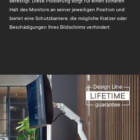
befestigt. Diese Polsterung sorgt für einen sicheren
kom
ems
Halt des Monitors an seiner jeweiligen Position und
Arb
 auf
bietet eine Schutzbarriere, die mögliche Kratzer oder
Kab
t
Beschädigungen Ihres Bildschirms verhindert.
Arb
Funk
s
Image