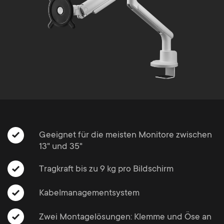
Kabelmanagement
n
o
a
n
r
d
y
a
p
r
r
y
Geeignet für die meisten Monitore zwischen
o
13" und 35"
s
d
Tragkraft bis zu 9 kg pro Bildschirm
u
u
Kabelmanagementsystem
p
c
Zwei Montagelösungen: Klemme und Öse an