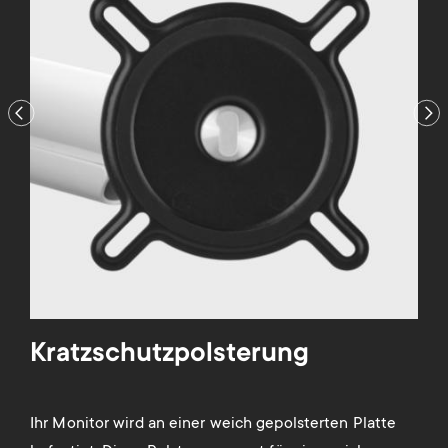
Previous
Nex
s
Kratzschutzpolsterung
K
Ihr Monitor wird an einer weich gepolsterten Platte
Dan