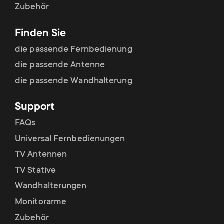
Polsterung Tragesystem
Zubehör
Kabelmanagement
Finden Sie
die passende Fernbedienung
Ideal für Ecken
die passende Antenne
Sockel oben montiert
die passende Wandhalterung
Drehung im Hoch- und Querformat
Support
Rotationsstopp
FAQs
Spannungsanzeiger
Universal Fernbedienungen
TV Antennen
Unterstützt One For All
TV Stative
Laptop-/Tablet-Halterungen
Wandhalterungen
Einschliesslich Befestigungsmaterial
Monitorarme
Lebenslange Garantie
Zubehör