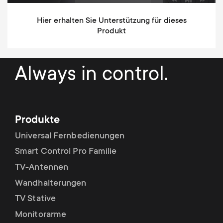
Grommet
Basis
Hier erhalten Sie Unterstützung für dieses
Tischdicke min (Klammer)
10 mm
Produkt
Tischdicke max (Klammer)
50 mm
Tischdicke min (grommet)
10 mm
Always in control.
Tischdicke max (Grommet)
50 mm
Unterstützt Curved Bildschirme
Produkte
Unterstützt Ultrabreitbildschirme
Universal Fernbedienungen
Smart Control Pro Familie
Höhenverstellbar
TV-Antennen
Nivellierung nach dem
Wandhalterungen
Installationssystem
TV Stative
Einfache Montage
Monitorarme