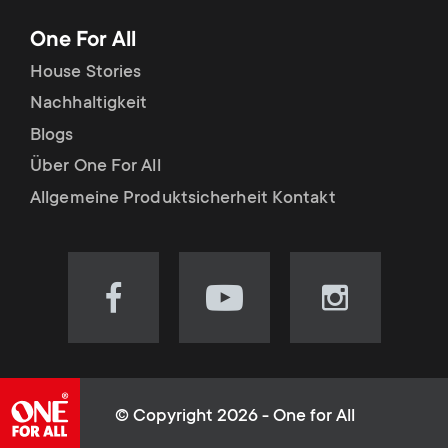
One For All
House Stories
Nachhaltigkeit
Blogs
Über One For All
Allgemeine Produktsicherheit Kontakt
Visit
Visit
Visit
our
our
our
Facebook
YouTube
Instagram
page
channel
page
(opens
(opens
(opens
© Copyright 2026 - One for All
in
in
in