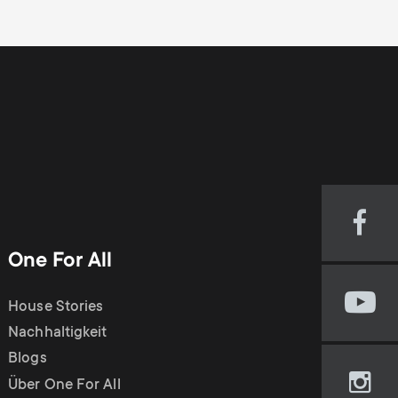
Visi
our
One For All
Fac
pag
House Stories
Visi
(op
our
Nachhaltigkeit
in
You
new
Blogs
cha
tab)
Über One For All
Visi
(op