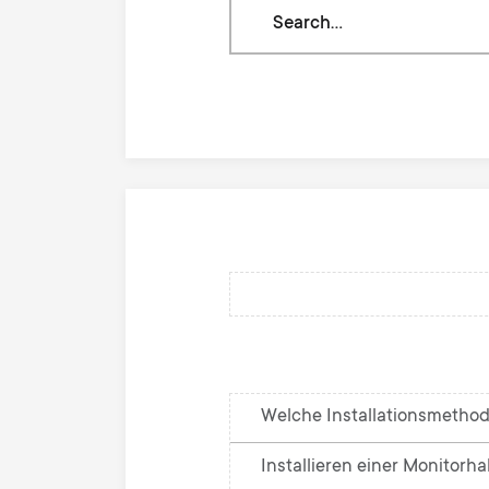
Search
through
our
knowledge
base
Welche Installationsmethod
Installieren einer Monitorh