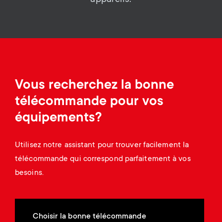
Gestion des câbles
n
o
a
n
r
d
y
a
Vous recherchez la bonne
p
télécommande pour vos
r
r
équipements?
y
o
Utilisez notre assistant pour trouver facilement la
s
télécommande qui correspond parfaitement à vos
d
besoins.
u
u
p
c
Choisir la bonne télécommande