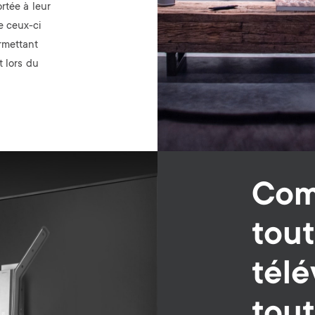
ortée à leur
e ceux-ci
rmettant
t lors du
Comp
tout
télé