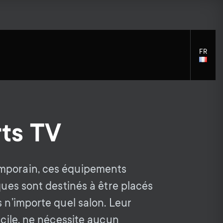
FR
LANGU
SELECT
ts TV
S
S
Accessoires de Montage
Assistance générale
Solutions de nettoyage
e
Accessoires
mporain, ces équipements
e
Distributeurs de signaux
iques sont destinés à être placés
c
c
Accessoires pour le bras du
s n’importe quel salon. Leur
moniteur
facile, ne nécessite aucun