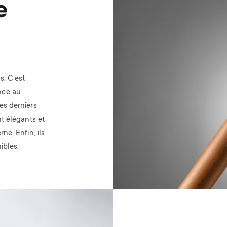
e
s. C’est
nce au
es derniers
t élégants et
ne. Enfin, ils
ibles.