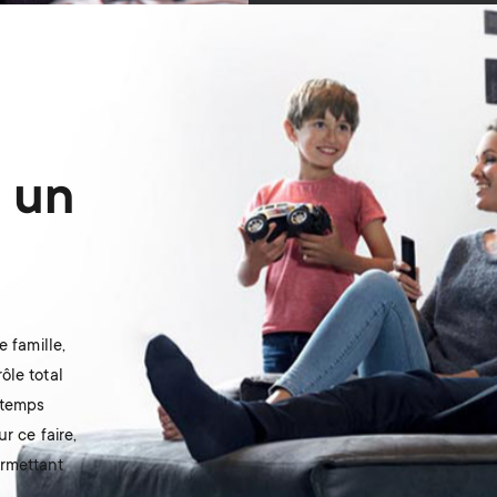
 un
 famille,
ôle total
 temps
r ce faire,
ermettant