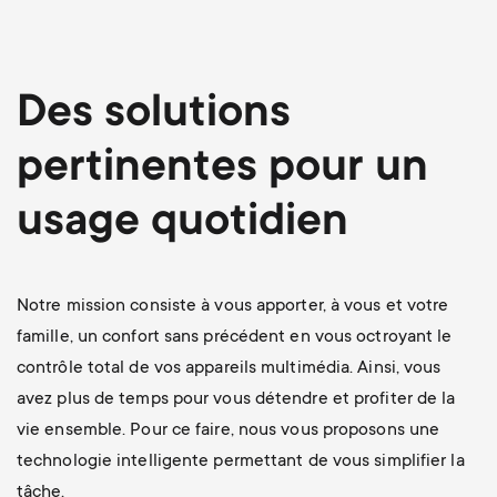
p
t
o
s
Des solutions
r
m
pertinentes pour un
t
e
usage quotidien
m
n
e
u
Notre mission consiste à vous apporter, à vous et votre
n
famille, un confort sans précédent en vous octroyant le
contrôle total de vos appareils multimédia. Ainsi, vous
u
avez plus de temps pour vous détendre et profiter de la
vie ensemble. Pour ce faire, nous vous proposons une
technologie intelligente permettant de vous simplifier la
tâche.