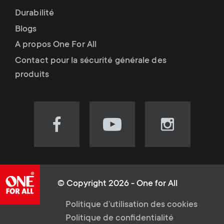
Durabilité
Blogs
A propos One For All
Contact pour la sécurité générale des
produits
Visit
Visit
Visit
our
our
our
Facebook
YouTube
Instagram
page
channel
page
(opens
(opens
(opens
© Copyright 2026 - One for All
in
in
in
L
Politique d’utilisation des cookies
new
new
new
Politique de confidentialité
tab)
tab)
tab)