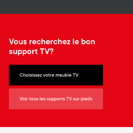
Gestion des câbles
n
o
a
n
r
d
y
Vous recherchez le bon
a
support TV?
p
r
r
y
Choisissez votre meuble TV
o
s
d
Voir tous les supports TV sur pieds
u
u
p
c