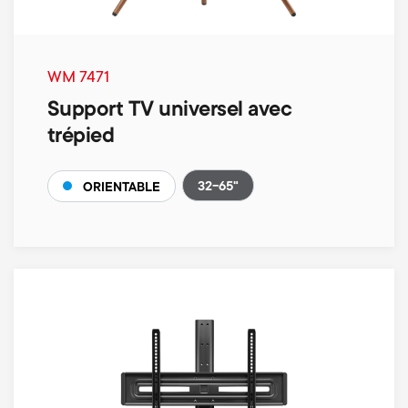
WM 7471
Support TV universel avec
trépied
32-65"
ORIENTABLE