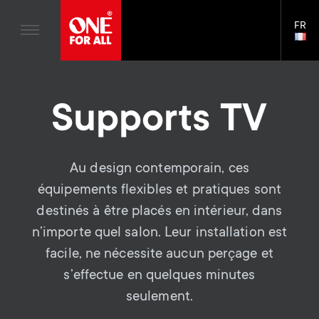
Divertissement à domicile
n
Supports Muraux
Blogs
FR
Assistance
LAN
Gaming
a
Supports TV
SELE
House Stories
Skip
Télécommandes Universelles
v
Bras de moniteur
to
Durabilité
main
Antennes
Supports TV
Gaming Bras de moniteur
content
i
A propos One For All
S
Supports Muraux
Accessoires de Montage
g
e
Supports TV
Au design contemporain, ces
Solutions de nettoyage
a
équipements flexibles et pratiques sont
Bras de moniteur
Distributeurs de signaux
c
destinés à être placés en intérieur, dans
t
S
Assistance générale
Accessoires pour le bras du moniteur
n’importe quel salon. Leur installation est
o
i
facile, ne nécessite aucun perçage et
e
Accessoires
Câbles
n
s’effectue en quelques minutes
o
c
Supports pour barre de son
seulement.
d