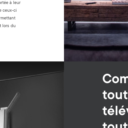
ortée à leur
e ceux-ci
rmettant
t lors du
Comp
tout
télé