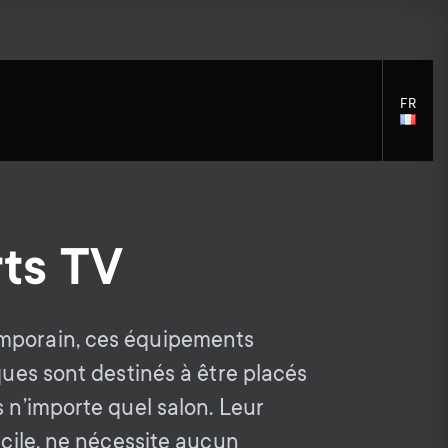
FR
LANGU
SELECT
ts TV
S
S
Accessoires de Montage
Assistance générale
Solutions de nettoyage
e
Accessoires
mporain, ces équipements
e
Distributeurs de signaux
iques sont destinés à être placés
c
c
Accessoires pour le bras du
s n’importe quel salon. Leur
moniteur
facile, ne nécessite aucun