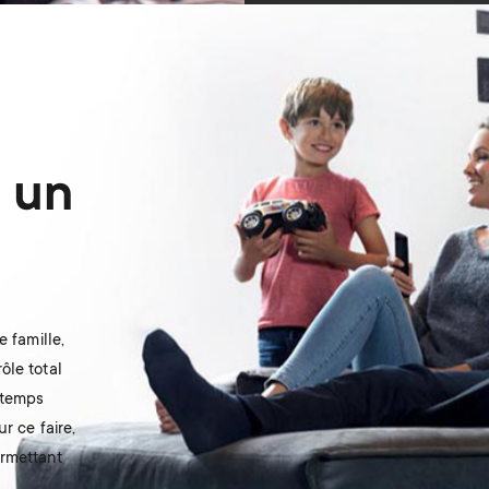
 un
 famille,
ôle total
 temps
r ce faire,
ermettant