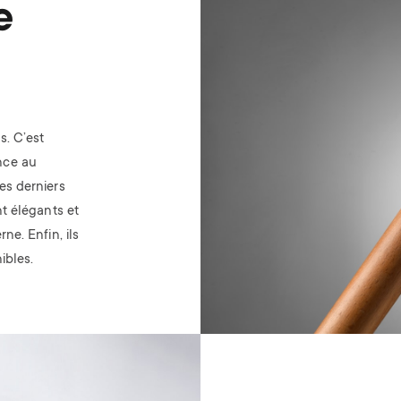
e
s. C’est
nce au
es derniers
t élégants et
ne. Enfin, ils
ibles.