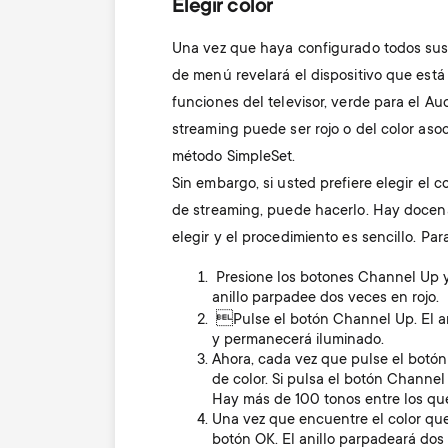
Elegir color
Una vez que haya configurado todos sus di
de menú revelará el dispositivo que está 
funciones del televisor, verde para el Au
streaming puede ser rojo o del color asoc
método SimpleSet.
Sin embargo, si usted prefiere elegir el c
de streaming, puede hacerlo. Hay docen
elegir y el procedimiento es sencillo. Para
Presione los botones Channel Up 
anillo parpadee dos veces en rojo.
Pulse el botón Channel Up. El ani
y permanecerá iluminado.
Ahora, cada vez que pulse el botón
de color. Si pulsa el botón Channel 
Hay más de 100 tonos entre los que
Una vez que encuentre el color qu
botón OK. El anillo parpadeará dos v