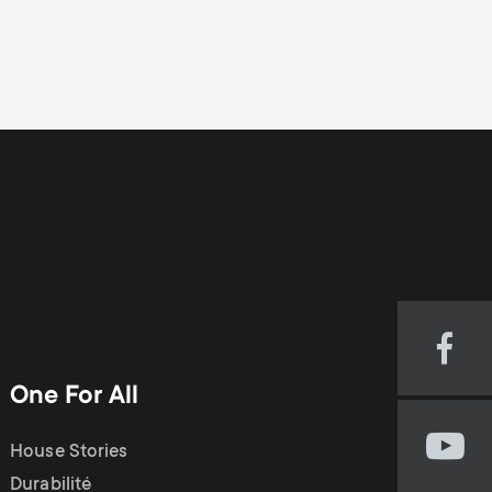
Visi
our
One For All
Fac
pag
House Stories
Visi
(op
our
Durabilité