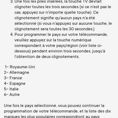
Gestion des câbles
n
Une fois les piles insérées, la touche TV devrait
o
clignoter toutes les trois secondes (si ce n'est pas le
a
cas, appuyez sur n'importe quelle touche). Ce
n
clignotement signifie qu'aucun pays n'a été
r
sélectionné (si vous n'appuyez sur aucune touche, le
d
clignotement sera toutes les 30 secondes.)
y
Pour programmer le pays sur votre télécommande,
veuillez appuyez sur la touche numérique
a
correspondant à votre pays/région (voir liste ci-
p
dessous) pendant environ trois secondes, jusqu'à
r
l'obtention de deux clignotements.
r
y
1- Royaume-Uni
o
2- Allemagne
3- France
s
4- Espagne
d
5- Italie
u
6- Autre
u
p
Une fois le pays sélectionné, vous pouvez continuer la
c
programmation de votre télécommande, et la liste des dix
marques les plus populaires correspondront au pays