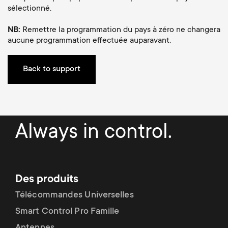
p
sélectionné.
t
o
NB:
Remettre la programmation du pays à zéro ne changera
s
aucune programmation effectuée auparavant.
r
m
Back to support
t
e
m
n
e
Always in control.
u
n
u
Des produits
Télécommandes Universelles
Smart Control Pro Famille
Antennes