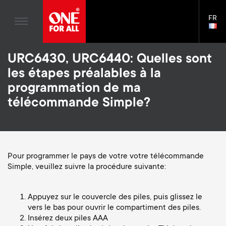
Divertissement à domicile
n
Supports Muraux
Blogs
FR
Assistance
LAN
Gaming
a
Supports TV
SELE
House Stories
Skip
Télécommandes Universelles
v
Bras de moniteur
URC6430, URC6440: Quelles sont
to
Durabilité
main
les étapes préalables à la
Antennes
Gaming Bras de moniteur
content
i
A propos One For All
programmation de ma
S
Supports Muraux
Accessoires de Montage
télécommande Simple?
g
e
Supports TV
Solutions de nettoyage
a
Bras de moniteur
Distributeurs de signaux
c
t
S
Pour programmer le pays de votre votre télécommande
Assistance générale
Accessoires pour le bras du moniteur
Simple, veuillez suivre la procédure suivante:
o
i
e
Accessoires
Câbles
n
Appuyez sur le couvercle des piles, puis glissez le
o
c
Supports pour barre de son
vers le bas pour ouvrir le compartiment des piles.
d
Insérez deux piles AAA