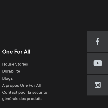
o
p
d
p
u
o
c
r
Visi
our
One For All
t
Fac
t
pag
House Stories
Visi
(op
s
m
our
Durabilité
in
You
new
Blogs
m
e
cha
tab)
A propos One For All
Visi
(op
our
Contact pour la sécurité
e
in
n
Ins
générale des produits
new
pag
tab)