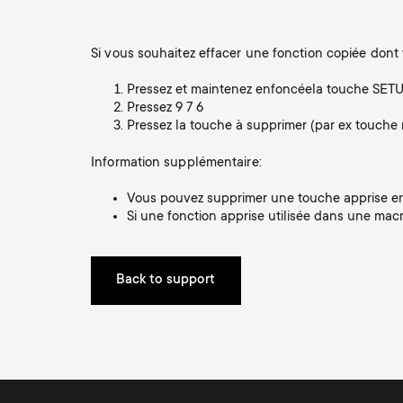
i
Supports Muraux
vivons
Gaming
Antennes
A propos One For All
Si vous souhaitez effacer une fonction copiée dont v
g
Supports TV
Pressez et maintenez enfoncéela touche SETUP
Supports Muraux
Pressez 9 7 6
a
Pressez la touche à supprimer (par ex touche 
Bras de moniteur
Supports TV
Information supplémentaire:
t
Vous pouvez supprimer une touche apprise en 
i
Si une fonction apprise utilisée dans une macr
Bras de moniteur
o
Gaming Bras de
Back to support
moniteur
n