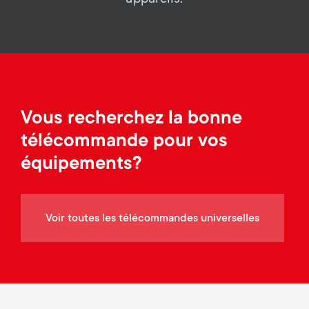
a
n
o
r
n
y
d
p
a
Vous recherchez la bonne
r
télécommande pour vos
r
o
équipements?
y
d
s
Voir toutes les télécommandes universelles
u
u
c
p
t