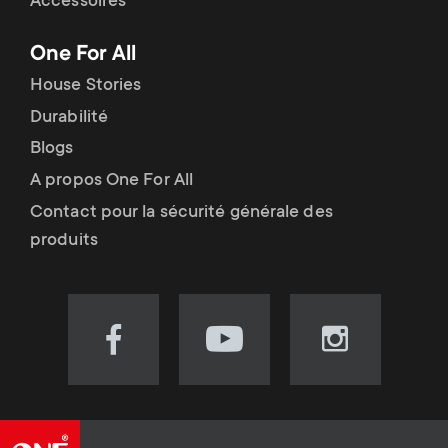
Accessoires
One For All
House Stories
Durabilité
Blogs
A propos One For All
Contact pour la sécurité générale des
produits
Visit
Visit
Visit
our
our
our
Facebook
YouTube
Instagram
page
channel
page