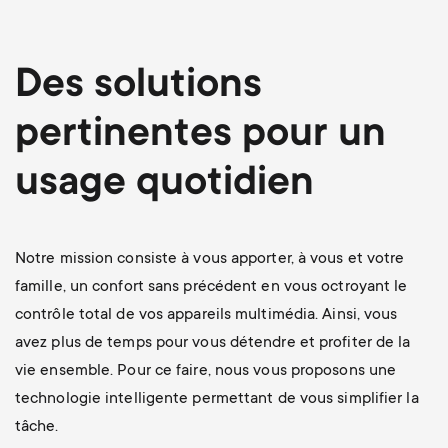
p
s
o
Des solutions
m
r
pertinentes pour un
e
t
usage quotidien
n
m
u
e
Notre mission consiste à vous apporter, à vous et votre
famille, un confort sans précédent en vous octroyant le
n
contrôle total de vos appareils multimédia. Ainsi, vous
avez plus de temps pour vous détendre et profiter de la
u
vie ensemble. Pour ce faire, nous vous proposons une
technologie intelligente permettant de vous simplifier la
tâche.