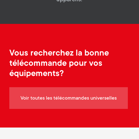
a
n
o
r
n
y
d
p
a
Vous recherchez la bonne
r
télécommande pour vos
r
o
équipements?
y
d
s
Voir toutes les télécommandes universelles
u
u
c
p
t