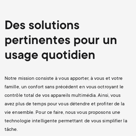
p
s
o
Des solutions
m
r
pertinentes pour un
e
t
usage quotidien
n
m
u
e
Notre mission consiste à vous apporter, à vous et votre
famille, un confort sans précédent en vous octroyant le
n
contrôle total de vos appareils multimédia. Ainsi, vous
avez plus de temps pour vous détendre et profiter de la
u
vie ensemble. Pour ce faire, nous vous proposons une
technologie intelligente permettant de vous simplifier la
tâche.