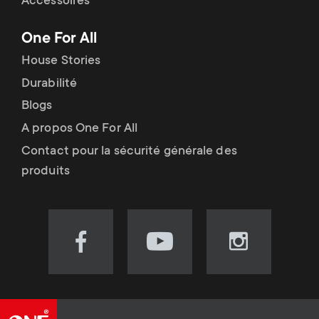
Accessoires
One For All
House Stories
Durabilité
Blogs
A propos One For All
Contact pour la sécurité générale des
produits
Visit
Visit
Visit
our
our
our
Facebook
YouTube
Instagram
page
channel
page