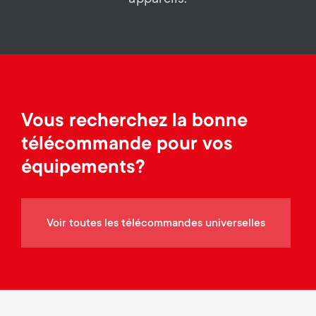
a
n
o
r
n
y
d
p
a
Vous recherchez la bonne
r
télécommande pour vos
r
o
équipements?
y
d
s
Voir toutes les télécommandes universelles
u
u
c
p
t