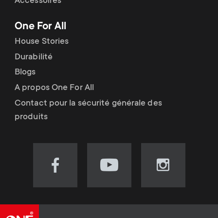
Accessoires
One For All
House Stories
Durabilité
Blogs
A propos One For All
Contact pour la sécurité générale des
produits
Visit
Visit
Visit
our
our
our
Facebook
YouTube
Instagram
page
channel
page