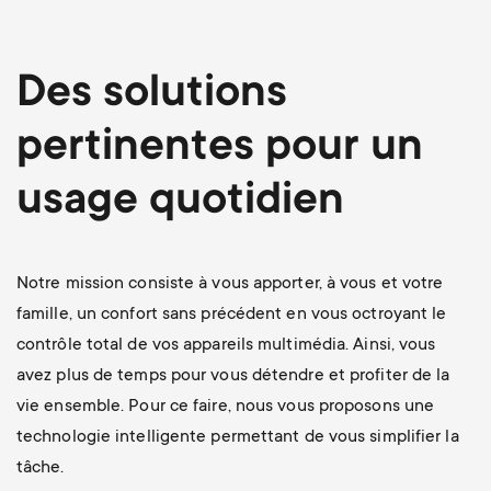
p
s
o
Des solutions
m
r
pertinentes pour un
e
t
usage quotidien
n
m
u
e
Notre mission consiste à vous apporter, à vous et votre
famille, un confort sans précédent en vous octroyant le
n
contrôle total de vos appareils multimédia. Ainsi, vous
avez plus de temps pour vous détendre et profiter de la
u
vie ensemble. Pour ce faire, nous vous proposons une
technologie intelligente permettant de vous simplifier la
tâche.