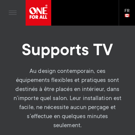
Divertissement à domicile
n
Supports TV
Blogs
FR
Assistance
LAN
a
Bras de moniteur
SELE
House Stories
Skip
Télécommandes Universelles
v
Gaming Bras de moniteur
to
Durabilité
main
S
Antennes
Supports TV
Accessoires pour le bras du moniteur
content
i
À propos One For All
e
Supports Muraux
Supports pour barre de son
g
Supports TV
Au design contemporain, ces
c
a
équipements flexibles et pratiques sont
Bras de moniteur
o
destinés à être placés en intérieur, dans
t
S
Assistance générale
n’importe quel salon. Leur installation est
n
i
facile, ne nécessite aucun perçage et
e
Accessories
s’effectue en quelques minutes
d
o
c
seulement.