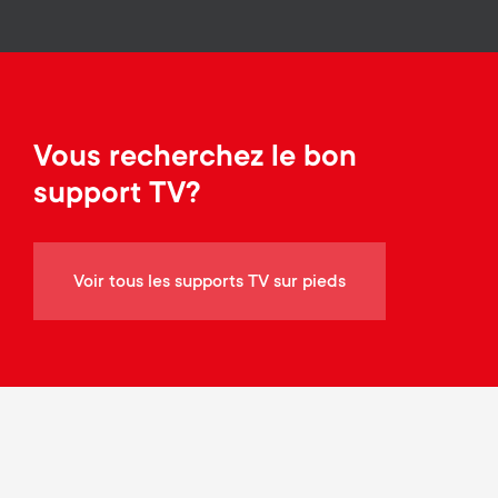
a
n
o
r
n
y
d
p
Vous recherchez le bon
a
support TV?
r
r
o
y
Voir tous les supports TV sur pieds
d
s
u
u
c
p
t