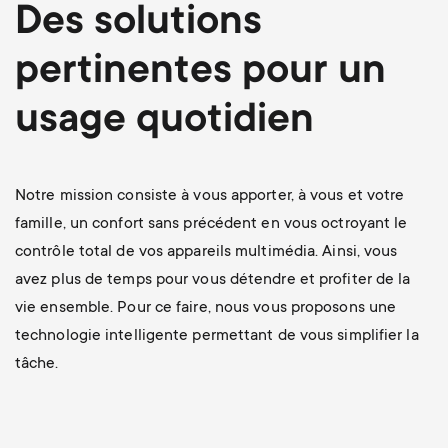
p
Des solutions
s
o
pertinentes pour un
m
r
usage quotidien
e
t
n
Notre mission consiste à vous apporter, à vous et votre
m
famille, un confort sans précédent en vous octroyant le
u
e
contrôle total de vos appareils multimédia. Ainsi, vous
avez plus de temps pour vous détendre et profiter de la
n
vie ensemble. Pour ce faire, nous vous proposons une
technologie intelligente permettant de vous simplifier la
u
tâche.