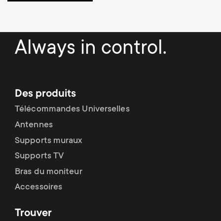
p
s
o
m
Always in control.
r
e
t
n
Des produits
m
Télécommandes Universelles
u
e
Antennes
Supports muraux
n
Supports TV
u
Bras du moniteur
Accessoires
Trouver