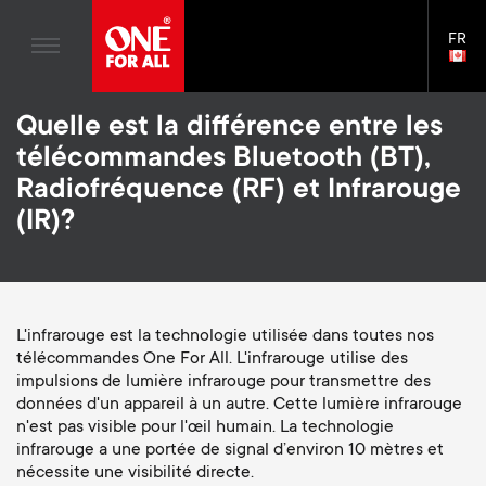
Divertissement à domicile
n
Supports TV
Blogs
FR
Assistance
LAN
a
Bras de moniteur
SELE
House Stories
Skip
Télécommandes Universelles
v
Gaming Bras de moniteur
Quelle est la différence entre les
to
Durabilité
main
S
télécommandes Bluetooth (BT),
Antennes
Accessoires pour le bras du moniteur
content
i
À propos One For All
Radiofréquence (RF) et Infrarouge
e
Supports Muraux
Supports pour barre de son
(IR)?
g
Supports TV
c
a
Bras de moniteur
o
t
S
L'infrarouge est la technologie utilisée dans toutes nos
Assistance générale
télécommandes One For All. L'infrarouge utilise des
n
impulsions de lumière infrarouge pour transmettre des
i
e
Accessories
données d'un appareil à un autre. Cette lumière infrarouge
d
n'est pas visible pour l'œil humain. La technologie
o
c
infrarouge a une portée de signal d’environ 10 mètres et
nécessite une visibilité directe.