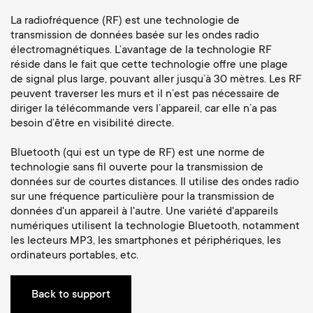
a
n
o
La radiofréquence (RF) est une technologie de
r
transmission de données basée sur les ondes radio
n
électromagnétiques. L’avantage de la technologie RF
y
réside dans le fait que cette technologie offre une plage
d
de signal plus large, pouvant aller jusqu’à 30 mètres. Les RF
p
peuvent traverser les murs et il n’est pas nécessaire de
a
diriger la télécommande vers l’appareil, car elle n’a pas
besoin d’être en visibilité directe.
r
r
Bluetooth (qui est un type de RF) est une norme de
o
technologie sans fil ouverte pour la transmission de
y
données sur de courtes distances. Il utilise des ondes radio
d
sur une fréquence particulière pour la transmission de
s
données d'un appareil à l'autre. Une variété d'appareils
numériques utilisent la technologie Bluetooth, notamment
u
les lecteurs MP3, les smartphones et périphériques, les
u
ordinateurs portables, etc.
c
p
Back to support
t