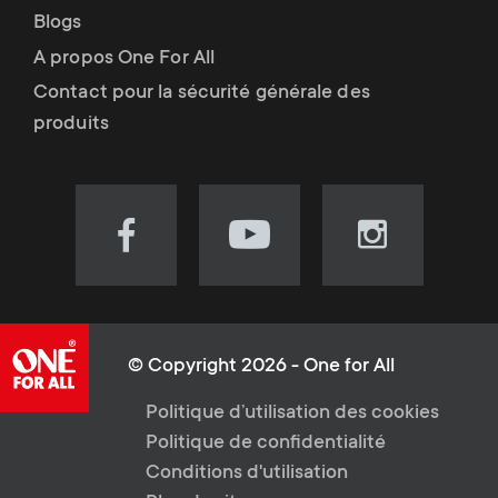
Blogs
A propos One For All
Contact pour la sécurité générale des
produits
Visit
Visit
Visit
our
our
our
Facebook
YouTube
Instagram
page
channel
page
(opens
(opens
(opens
© Copyright 2026 - One for All
in
in
in
L
Politique d’utilisation des cookies
new
new
new
Politique de confidentialité
tab)
tab)
tab)
e
Conditions d'utilisation