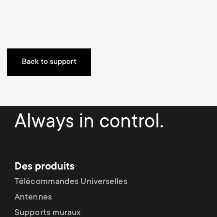
a
n
o
r
n
y
d
Back to support
p
a
r
r
o
Always in control.
y
d
s
u
Des produits
u
Télécommandes Universelles
c
p
Antennes
t
Supports muraux