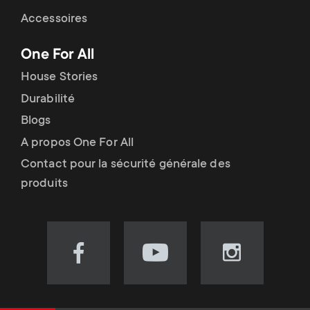
Accessoires
One For All
House Stories
Durabilité
Blogs
A propos One For All
Contact pour la sécurité générale des
produits
Visit
Visit
Visit
our
our
our
Facebook
YouTube
Instagram