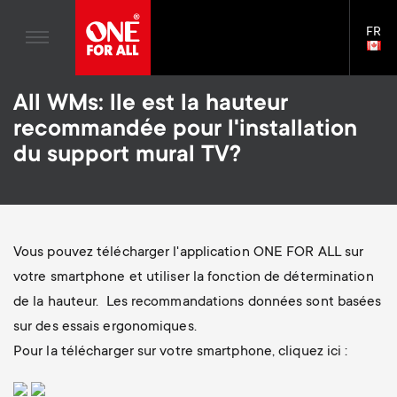
Divertissement à domicile
n
Supports TV
Blogs
FR
Assistance
LAN
a
Bras de moniteur
SELE
House Stories
Skip
Télécommandes Universelles
v
Gaming Bras de moniteur
All WMs: lle est la hauteur
to
Durabilité
main
S
recommandée pour l'installation
Antennes
Accessoires pour le bras du moniteur
content
i
À propos One For All
du support mural TV?
e
Supports Muraux
Supports pour barre de son
g
Supports TV
c
a
Bras de moniteur
Vous pouvez télécharger l'application ONE FOR ALL sur
o
t
S
votre smartphone et utiliser la fonction de détermination
Assistance générale
n
de la hauteur. Les recommandations données sont basées
i
e
Accessories
sur des essais ergonomiques.
d
Pour la télécharger sur votre smartphone, cliquez ici :
o
c