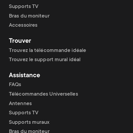
p
Supports TV
s
o
Bras du moniteur
m
Accessoires
r
e
Trouver
t
Trouvez la télécommande idéale
n
m
Trouvez le support mural idéal
u
e
Assistance
FAQs
n
Télécommandes Universelles
u
Antennes
Supports TV
Supports muraux
Bras du moniteur