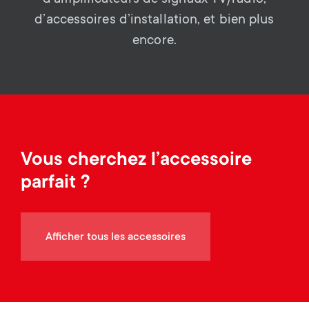
a
n
o
d’accessoires d’installation, et bien plus
r
n
encore.
y
d
p
a
r
r
Vous cherchez l’accessoire
o
y
parfait ?
d
s
u
Afficher tous les accessoires
u
c
p
t