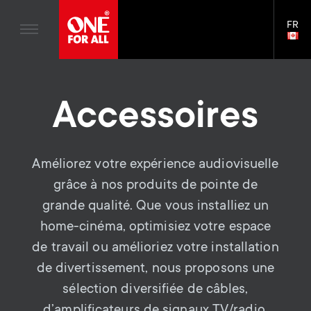
Divertissement à domicile
n
Supports TV
Blogs
FR
Assistance
LAN
a
Bras de moniteur
SELE
House Stories
Skip
Télécommandes Universelles
v
Gaming Bras de moniteur
to
Durabilité
main
S
Antennes
Accessoires
Accessoires pour le bras du moniteur
content
i
À propos One For All
e
Supports Muraux
Supports pour barre de son
g
Supports TV
Améliorez votre expérience audiovisuelle
c
a
grâce à nos produits de pointe de
Bras de moniteur
o
grande qualité. Que vous installiez un
t
S
Assistance générale
home-cinéma, optimisiez votre espace
n
i
de travail ou amélioriez votre installation
e
Accessories
de divertissement, nous proposons une
d
o
c
sélection diversifiée de câbles,
d’amplificateurs de signaux TV/radio,