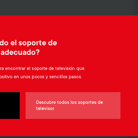
o
o
Soportes para barras de sonido
n
n
Gestión de cables
d
d
do el soporte de
a
s adecuado?
a
r
ra encontrar el soporte de televisión que
r
ositivo en unos pocos y sencillos pasos.
y
y
p
Descubre todos los soportes de
s
televisor
r
u