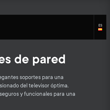
ES
LANGU
SELECT
es de pared
S
Accesorios de Montaje
S
Asistencia General
egantes soportes para una
Soluciones de limpieza
e
Accesorios
e
sionado del televisor óptima.
Distribución de señal
eguros y funcionales para una
c
c
Accesorios para brazo de monitor
Cables