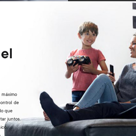
el
el máximo
ontrol de
do que
tar juntos.
nico
.