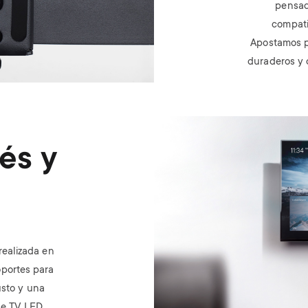
pensad
compati
Apostamos po
duraderos y 
Image
és y
realizada en
oportes para
usto y una
de TV LED,