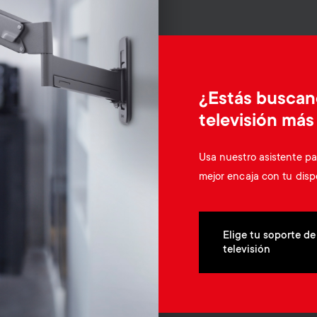
¿Estás buscan
televisión má
Usa nuestro asistente pa
mejor encaja con tu disp
Elige tu soporte de
televisión