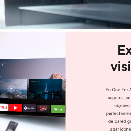
Ex
vis
En One For A
seguros, em
objetivo
perfectament
de pared ga
lugar idóne