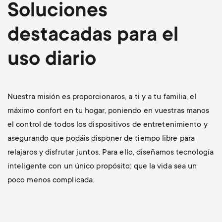
Soluciones
r
m
destacadas para el
t
e
uso diario
m
n
e
u
Nuestra misión es proporcionaros, a ti y a tu familia, el
n
máximo confort en tu hogar, poniendo en vuestras manos
el control de todos los dispositivos de entretenimiento y
u
asegurando que podáis disponer de tiempo libre para
relajaros y disfrutar juntos. Para ello, diseñamos tecnología
inteligente con un único propósito: que la vida sea un
poco menos complicada.