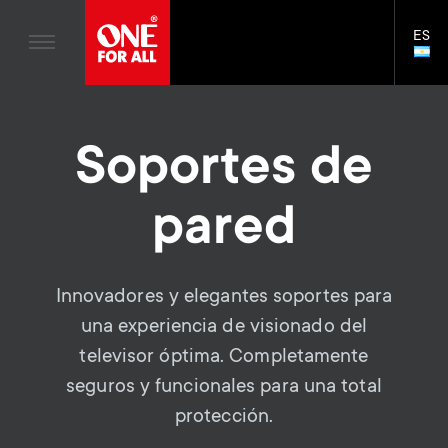
Antenas de Televisión
n
ES
Asistencia
LAN
Soportes de Pared
SELE
n
S
Skip
Distribución de señal
Control Remoto Universal
to
a
e
main
Antenas
Soportes de
content
v
c
Soportes de pared
pared
S
i
o
Asistencia General
e
g
n
Innovadores y elegantes soportes para
c
una experiencia de visionado del
a
d
televisor óptima. Completamente
o
t
a
seguros y funcionales para una total
protección.
n
i
r