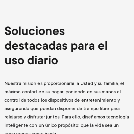
r
m
t
e
Soluciones
m
n
destacadas para el
e
u
uso diario
n
u
Nuestra misión es proporcionarle, a Usted y su familia, el
máximo confort en su hogar, poniendo en sus manos el
control de todos los dispositivos de entretenimiento y
asegurando que puedan disponer de tiempo libre para
relajarse y disfrutar juntos. Para ello, diseñamos tecnología
inteligente con un único propósito: que la vida sea un
poco menos complicada.