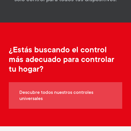
d
o
y
a
n
p
r
r
y
¿Estás buscando el control
o
más adecuado para controlar
s
d
tu hogar?
u
u
p
Descubre todos nuestros controles
c
universales
p
t
o
s