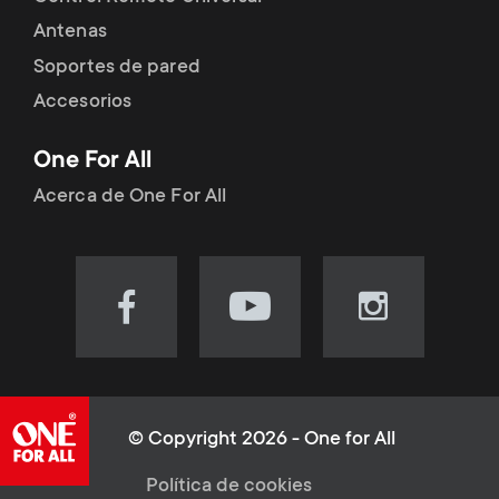
Antenas
Soportes de pared
Accesorios
One For All
Acerca de One For All
Visit
Visit
Visit
our
our
our
Facebook
YouTube
Instagram
page
channel
page
(opens
(opens
(opens
© Copyright 2026 - One for All
in
in
in
L
Política de cookies
new
new
new