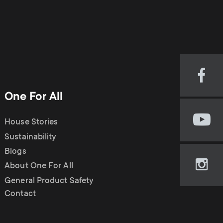
Visi
our
One For All
Fac
pag
House Stories
Visi
(op
our
Sustainability
in
You
new
Blogs
cha
tab)
About One For All
Visi
(op
our
General Product Safety
in
Ins
Contact
new
pag
tab)
(op