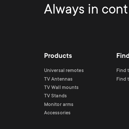
Always in contr
Products
Fin
Universal remotes
Find 
TV Antennas
Find 
TV Wall mounts
TV Stands
Monitor arms
Accessories