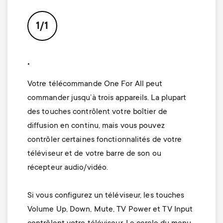
p
s
o
1/1
m
r
.
e
t
Votre télécommande One For All peut
n
m
commander jusqu’à trois appareils. La plupart
des touches contrôlent votre boîtier de
u
e
diffusion en continu, mais vous pouvez
contrôler certaines fonctionnalités de votre
n
téléviseur et de votre barre de son ou
récepteur audio/vidéo.
u
Si vous configurez un téléviseur, les touches
Volume Up, Down, Mute, TV Power et TV Input