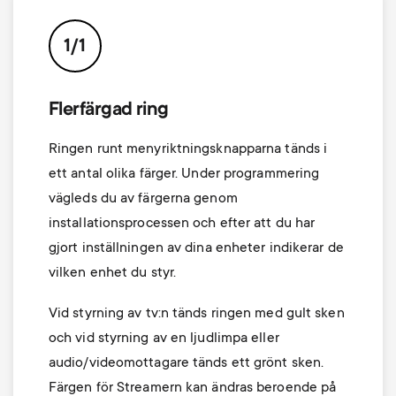
p
s
o
1/1
m
r
Flerfärgad ring
e
t
Ringen runt menyriktningsknapparna tänds i
n
m
ett antal olika färger. Under programmering
vägleds du av färgerna genom
u
e
installationsprocessen och efter att du har
gjort inställningen av dina enheter indikerar de
n
vilken enhet du styr.
u
Vid styrning av tv:n tänds ringen med gult sken
och vid styrning av en ljudlimpa eller
audio/videomottagare tänds ett grönt sken.
Färgen för Streamern kan ändras beroende på