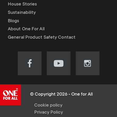
House Stories
Sustainability
Blogs
About One For All
General Product Safety Contact
Visit
Visit
Visit
our
our
our
Facebook
YouTube
Instagram
page
channel
page
(opens
(opens
(opens
© Copyright 2026 - One for All
in
in
in
L
Cookie policy
new
new
new
Privacy Policy
tab)
tab)
tab)