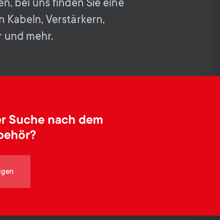
o
o
n, bei uns finden Sie eine
Soundbar-Halterungen
 Kabeln, Verstärkern,
n
n
 und mehr.
Kabelmanagement
d
d
a
a
r
r
der Suche nach dem
behör?
y
y
p
s
igen
r
u