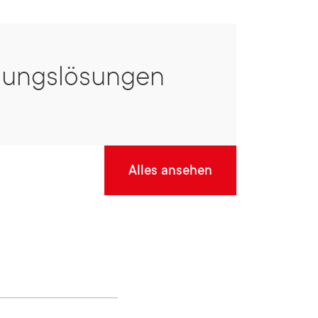
n
u
u
gungslösungen
Alles ansehen