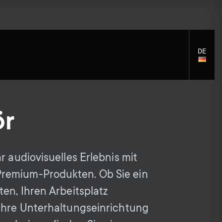
DE
LANGU
SELECT
ör
S
S
Montagezubehör
Allgemeine Unterstützung
r audiovisuelles Erlebnis mit
Reinigungslösungen
e
Zubehör
e
emium-Produkten. Ob Sie ein
Signalverteilung
ten, Ihren Arbeitsplatz
c
c
Zubehör für Monitorarme
Ihre Unterhaltungseinrichtung
Kabel