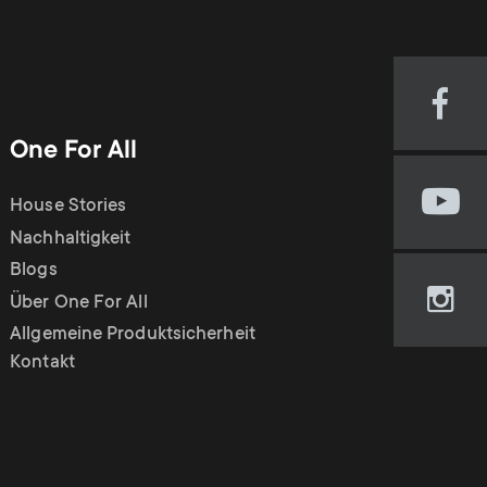
Visi
our
One For All
Fac
pag
House Stories
Visi
(op
our
Nachhaltigkeit
in
You
new
Blogs
cha
tab)
Über One For All
Visi
(op
our
Allgemeine Produktsicherheit
in
Ins
Kontakt
new
pag
tab)
(op
in
new