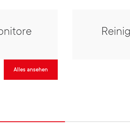
onitore
Reini
Alles ansehen